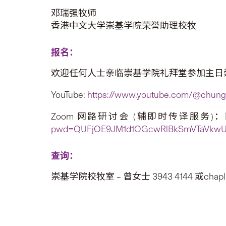
邓瑞强牧师
香港中文大学崇基学院荣誉助理校牧
报名：
欢迎任何人士亲临崇基学院礼拜堂参加主日
YouTube:
https://www.youtube.com/@chungc
Zoom 网路研讨会 (辅即时传译服务)：网路研讨
pwd=QUFjOE9JM1d1OGcwRlBkSmVTaVkw
查询：
崇基学院校牧室 – 曾女士 3943 4144 或chaplai