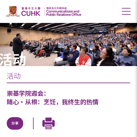
活动
活动
崇基学院週会：
随心‧从根：烹饪，我终生的热情
分享