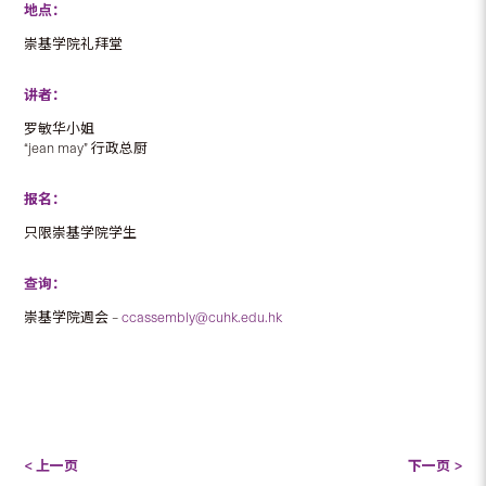
地点：
崇基学院礼拜堂
讲者：
罗敏华小姐
“jean may” 行政总厨
报名：
只限崇基学院学生
查询：
崇基学院週会 –
ccassembly@cuhk.edu.hk
< 上一页
下一页 >