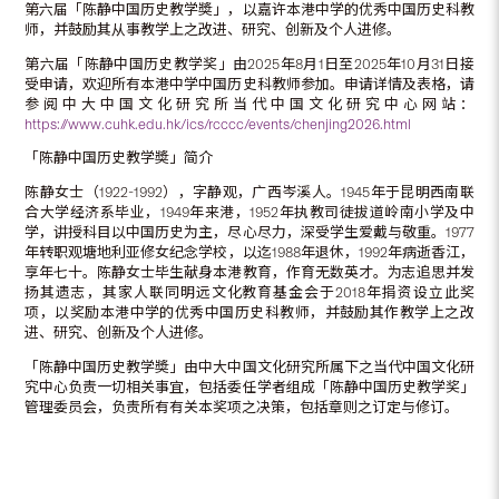
第六届「陈静中国历史教学奬」，以嘉许本港中学的优秀中国历史科教
师，并鼓励其从事教学上之改进、研究、创新及个人进修。
第六届「陈静中国历史教学奖」由2025年8月1日至2025年10月31日接
受申请，欢迎所有本港中学中国历史科教师参加。申请详情及表格，请
参阅中大中国文化研究所当代中国文化研究中心网站：
https://www.cuhk.edu.hk/ics/rcccc/events/chenjing2026.html
「陈静中国历史教学奬」简介
陈静女士（1922-1992），字静观，广西岑溪人。1945年于昆明西南联
合大学经济系毕业，1949年来港，1952年执教司徒拔道岭南小学及中
学，讲授科目以中国历史为主，尽心尽力，深受学生爱戴与敬重。1977
年转职观塘地利亚修女纪念学校，以迄1988年退休，1992年病逝香江，
享年七十。陈静女士毕生献身本港教育，作育无数英才。为志追思并发
扬其遗志，其家人联同明远文化教育基金会于2018年捐资设立此奖
项，以奖励本港中学的优秀中国历史科教师，并鼓励其作教学上之改
进、研究、创新及个人进修。
「陈静中国历史教学奬」由中大中国文化研究所属下之当代中国文化研
究中心负责一切相关事宜，包括委任学者组成「陈静中国历史教学奖」
管理委员会，负责所有有关本奖项之决策，包括章则之订定与修订。