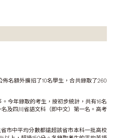
佈名額外擴招了10名學生，合共錄取了260
。今年錄取的考生，按初步統計，共有16名
一名及四川省語文科（即中文）第一名。高考
生省市中平均分數都遠超該省市本科一批高校
%以上，超過150分。各錄取考生的平均英語