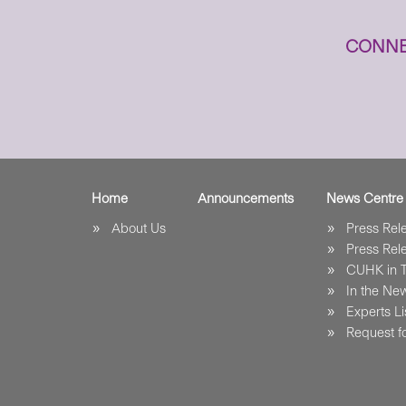
CONNE
Home
Announcements
News Centre
About Us
Press Re
Press Re
CUHK in 
In the Ne
Experts Li
Request fo