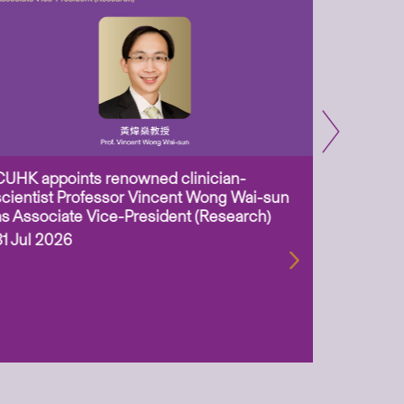
CUHK appoints renowned clinician-
Two CUHK
scientist Professor Vincent Wong Wai-sun
million 
as Associate Vice-President (Research)
Scheme 
ageing-r
31 Jul 2026
biotechn
29 Jul 2