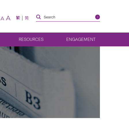
A
繁
简
A
RESOURCES
ENGAGEMENT