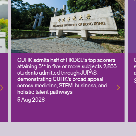
CUHK admits half of HKDSE’s top scorers
attaining 5** in five or more subjects 2,855
students admitted through JUPAS,
demonstrating CUHK’s broad appeal
across medicine, STEM, business, and
holistic talent pathways
5 Aug 2026