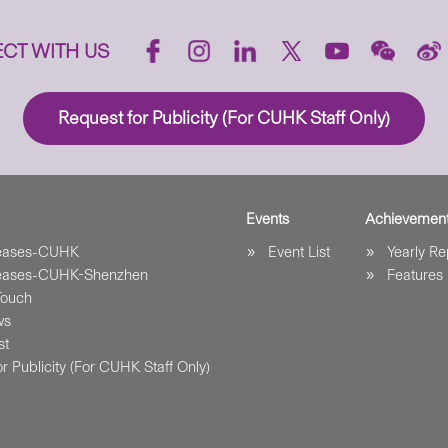
CT WITH US
Request for Publicity (For CUHK Staff Only)
Events
Achievemen
leases-CUHK
Event List
Yearly Re
leases-CUHK-Shenzhen
Features
Touch
ws
st
r Publicity (For CUHK Staff Only)