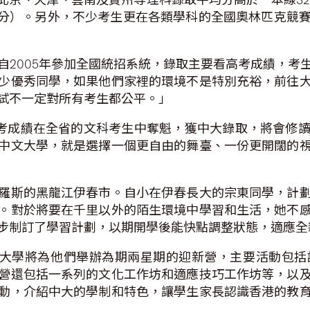
50分）。另外，不少考生更在各類學科的全國奧林匹克
自2005年參加全國統招系統，錄取主要看高考成績，考
少優秀同學，如果他們家裡的環境不是特別充裕，前往
試不一定對所有考生都公平。」
高考成績在全省的文科考生中奪魁，獲中大錄取，將會修
中文大學，就是選擇一個更自由的舞臺、一份更開闊的
羅斯的黑龍江伊春市。自小在伊春長大的宗東同學，計
。對於將要在千里以外的陌生環境中學習和生活，她不
步制訂了學習計劃，以期開學後能快點調整狀態，適應全
。大學將為他們舉辦為期兩星期的迎新營，主要活動包
營還包括一系列的文化工作坊和適應技巧工作坊等，以
動，介紹中大的學制和特色，讓學生家長認識香港的教