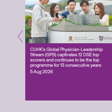
CUHK’s Global Physician-Leadership
e-based
Stream (GPS) captivates 12 DSE top
ss Asia
scorers and continues to be the top
uation and
programme for 13 consecutive years
 (ITECH)
5 Aug 2026
cess to