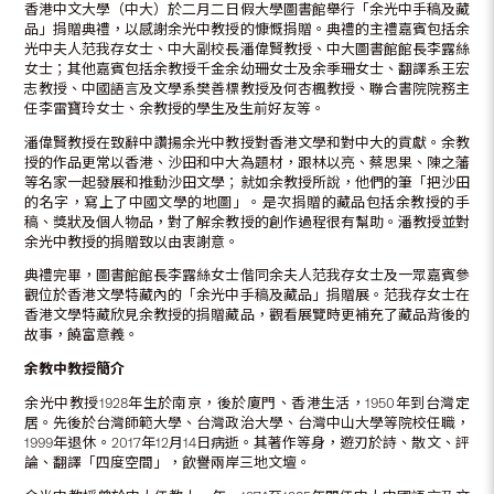
香港中文大學（中大）於二月二日假大學圖書館舉行「余光中手稿及藏
品」捐贈典禮，以感謝余光中教授的慷慨捐贈。典禮的主禮嘉賓包括余
光中夫人范我存女士、中大副校長潘偉賢教授、中大圖書館館長李露絲
女士；其他嘉賓包括余教授千金余幼珊女士及余季珊女士、翻譯系王宏
志教授、中國語言及文學系樊善標教授及何杏楓教授、聯合書院院務主
任李雷寶玲女士、余教授的學生及生前好友等。
潘偉賢教授在致辭中讚揚余光中教授對香港文學和對中大的貢獻。余教
授的作品更常以香港、沙田和中大為題材，跟林以亮、蔡思果、陳之藩
等名家一起發展和推動沙田文學；就如余教授所說，他們的筆「把沙田
的名字，寫上了中國文學的地圖」。是次捐贈的藏品包括余教授的手
稿、獎狀及個人物品，對了解余教授的創作過程很有幫助。潘教授並對
余光中教授的捐贈致以由衷謝意。
典禮完畢，圖書館館長李露絲女士偕同余夫人范我存女士及一眾嘉賓參
觀位於香港文學特藏內的「余光中手稿及藏品」捐贈展。范我存女士在
香港文學特藏欣見余教授的捐贈藏品，觀看展覽時更補充了藏品背後的
故事，饒富意義。
余教中教授簡介
余光中教授1928年生於南京，後於廈門、香港生活，1950年到台灣定
居。先後於台灣師範大學、台灣政治大學、台灣中山大學等院校任職，
1999年退休。2017年12月14日病逝。其著作等身，遊刃於詩、散文、評
論、翻譯「四度空間」，飲譽兩岸三地文壇。