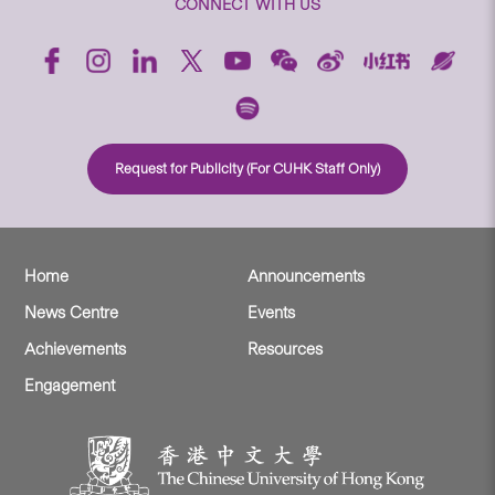
CONNECT WITH US
Request for Publicity (For CUHK Staff Only)
Home
Announcements
News Centre
Events
Achievements
Resources
Engagement