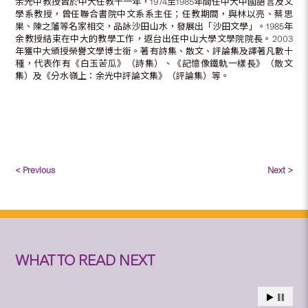
余光中教授曾於中大任教十一年，1974至1985年間任中大中國語言及文
學系教授，曾任聯合書院中文系系主任；任教期間，與林以亮、蔡思
果、陳之藩等名家相交，品詠沙田山水，發展出「沙田文學」。1985年
余教授結束在中大的教學工作，返台出任中山大學文學院院長。2003
年獲中大頒授榮譽文學博士銜。著有詩集、散文、評論集及譯著凡數十
種，代表作有《白玉苦瓜》（詩集）、《記憶像鐵軌一樣長》（散文
集）及《分水嶺上：余光中評論文集》（評論集）等。
< Previous
Next >
WHAT TO READ NEXT