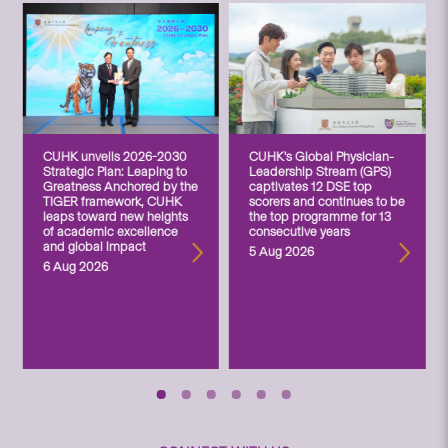
CUHK unveils 2026-2030
CUHK’s Global Physician-
Strategic Plan: Leaping to
Leadership Stream (GPS)
Greatness Anchored by the
captivates 12 DSE top
TIGER framework, CUHK
scorers and continues to be
leaps toward new heights
the top programme for 13
of academic excellence
consecutive years
and global impact
5 Aug 2026
6 Aug 2026