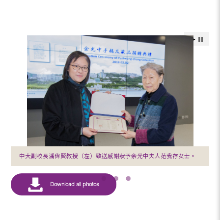
中大副校長潘偉賢教授（左）致送感謝狀予余光中夫人范我存女士。