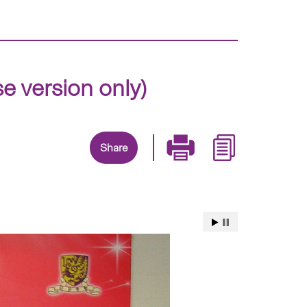
sion only)
Share