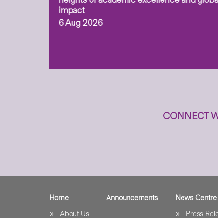
ing soil
heights of academic excellence and globa
ism,
impact
6 Aug 2026
to
n
CONNECT W
Home
Announcements
News Centre
About Us
Press Re