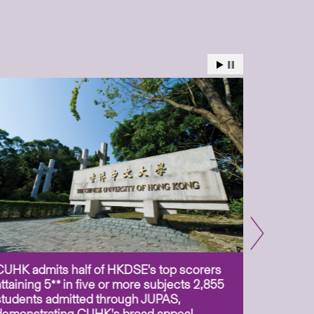
CUHK admits half of HKDSE’s top scorers
CUHK app
attaining 5** in five or more subjects 2,855
scientis
students admitted through JUPAS,
as Assoc