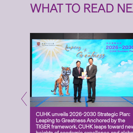
WHAT TO READ NE
CUHK unveils 2026-2030 Strategic Plan:
for
Leaping to Greatness Anchored by the
overy
TIGER framework, CUHK leaps toward ne