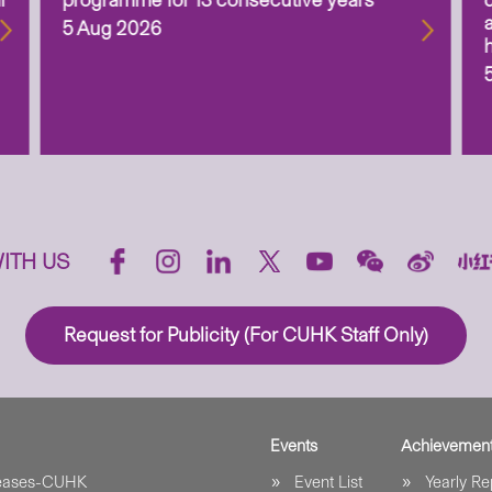
l
programme for 13 consecutive years
5 Aug 2026
ITH US
Request for Publicity (For CUHK Staff Only)
Events
Achievemen
leases-CUHK
Event List
Yearly Re