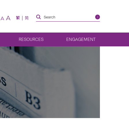
A
繁
简
A
RESOURCES
ENGAGEMENT