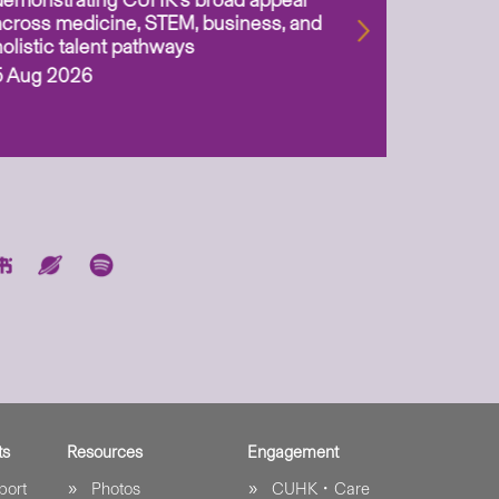
demonstrating CUHK’s broad appeal
31 Jul 2
across medicine, STEM, business, and
holistic talent pathways
5 Aug 2026
ts
Resources
Engagement
port
Photos
CUHK．Care