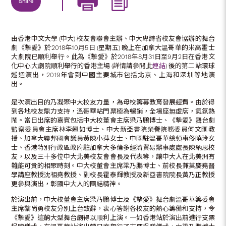
Share
由香港中文大學 (中大) 校友會聯會主辦、中大卑詩省校友會協辦的舞台
劇《摯愛》於2018年10月5日 (星期五) 晚上在加拿大溫哥華的米高霍士
大劇院已順利舉行。此為《摯愛》於2018年8月31日至9月2日在香港文
化中心大劇院順利舉行的香港主場 (詳情請參閱此
連結
) 後的第二站環球
巡迴演出，2019年會到中國主要城市包括北京、上海和深圳等地演
出。
是次演出目的乃凝聚中大校友力量，為母校籌募教育發展經費。由於得
到各地校友鼎力支持，溫哥華站門票極為暢銷，全場座無虛席，氣氛熱
鬧。當日出席的嘉賓包括中大校董會主席梁乃鵬博士、《摯愛》舞台劇
監察委員會主席林李翹如博士、中大新亞書院榮譽院務委員何文匯教
授、加拿大聯邦國會議員黃陳小萍女士、中國駐溫哥華總領事佟曉玲女
士、香港特別行政區政府駐加拿大多倫多經濟貿易辦事處處長陳納思校
友，以及三十多位中大北美校友會會長及代表等，讓中大人在北美洲有
難能可貴的相聚時刻。中大校董會主席梁乃鵬博士、前校長兼莫慶堯醫
學講座教授沈祖堯教授、副校長霍泰輝教授及新亞書院院長黃乃正教授
更參與演出，彰顯中大人的團結精神。
於演出前，中大校董會主席梁乃鵬博士及《摯愛》舞台劇溫哥華籌委會
主席黎尚勇校友分別上台致辭，衷心答謝各校友的熱心籌備和支持，令
《摯愛》這齣大型舞台劇得以順利上演。一如香港站於演出前進行支票