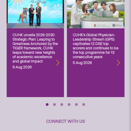
CUHK unveils 2026-2030
CUHK’s Global Physician-
Strategic Plan: Leaping to
Leadership Stream (GPS)
Greatness Anchored by the
captivates 12 DSE top
TIGER framework, CUHK
scorers and continues to be
leaps toward new heights
the top programme for 13
of academic excellence
consecutive years
and global impact
5 Aug 2026
6 Aug 2026
CONNECT WITH US