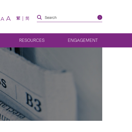
A
繁
简
A
RESOURCES
ENGAGEMENT