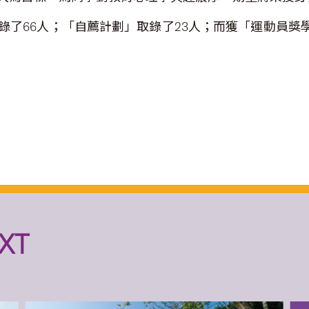
了66人；「自薦計劃」取錄了23人；而獲「運動員獎
XT