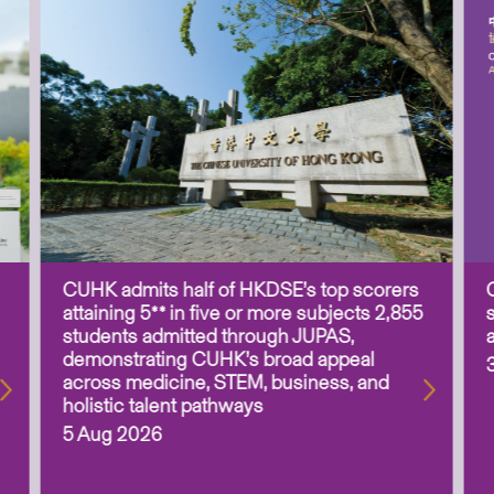
CUHK admits half of HKDSE’s top scorers
attaining 5** in five or more subjects 2,855
students admitted through JUPAS,
demonstrating CUHK’s broad appeal
across medicine, STEM, business, and
holistic talent pathways
5 Aug 2026