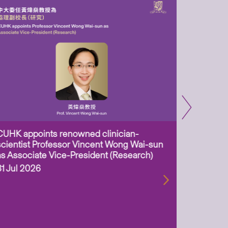
CUHK appoints renowned clinician-
Two CUHK
scientist Professor Vincent Wong Wai-sun
million 
as Associate Vice-President (Research)
Scheme 
ageing-r
31 Jul 2026
biotechn
29 Jul 2