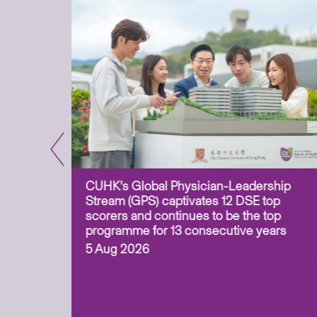
CUHK’s Global Physician-Leadership
e-based
Stream (GPS) captivates 12 DSE top
ss Asia
scorers and continues to be the top
uation and
programme for 13 consecutive years
 (ITECH)
5 Aug 2026
cess to