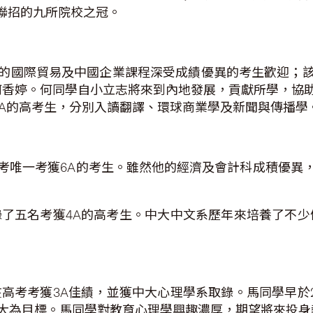
與聯招的九所院校之冠。
的國際貿易及中國企業課程深受成績優異的考生歡迎；
生何香婷。何同學自小立志將來到內地發展，貢獻所學，協
5A的高考生，分別入讀翻譯、環球商業學及新聞與傳播學
考唯一考獲6A的考生。雖然他的經濟及會計科成積優異
了五名考獲4A的高考生。中大中文系歷年來培養了不少優
高考考獲3A佳績，並獲中大心理學系取錄。馬同學早於2
大為目標。馬同學對教育心理學興趣濃厚，期望將來投身