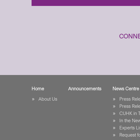
CONNE
Home
Announcements
News Centre
About Us
Press Re
Press Re
CUHK in 
In the Ne
Experts Li
Request fo