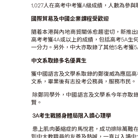
1,027人在高考中考獲A級成績，人數為參
國際貿易及中國企業課程受歡迎
隨着本港與內地商貿關係愈趨密切，新推出
高考考獲4A或以上的成績，包括高考5A
一分力。另外，中大亦取錄了其他5名考獲
中文系取錄多名優異生
獲中國語言及文學系取錄的鄭復威為應屆高
文系，畢業後有志投考公務員，服務市民。
除鄭同學外，中國語言及文學系今年亦取錄
賢。
3A
考生戰勝身體局限入讀心理學
患上肌肉萎縮症的馬悅君，成功排除萬難在
到中大教職員的友善及熱誠，一直以入讀中