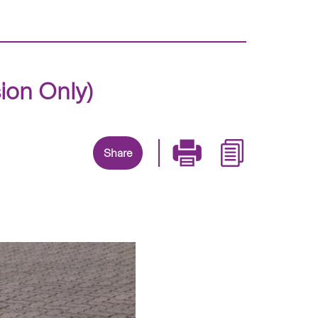
 Only)
Share