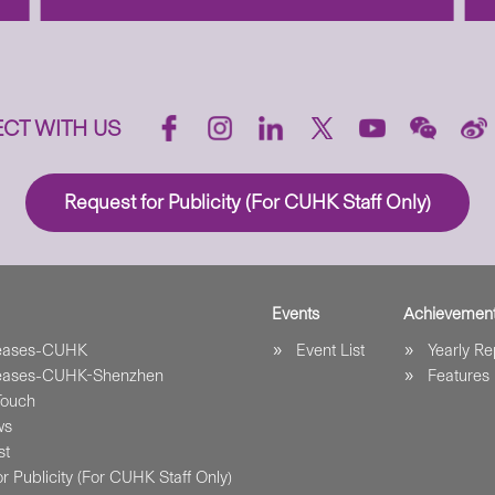
CT WITH US
Request for Publicity (For CUHK Staff Only)
Events
Achievemen
leases-CUHK
Event List
Yearly Re
leases-CUHK-Shenzhen
Features
Touch
ws
st
r Publicity (For CUHK Staff Only)