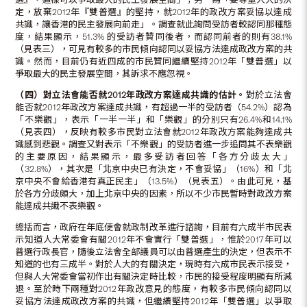
定，放棄2012年『雙普選』的堅持，就2012年的政改方案妥協以達成
共識，讓香港的民主發展向前走」。調查就此詢問受訪者較認同那種態
度，結果顯示，51.3% 的受訪者贊同後者，而認同前者的則有38.1%
（見表三），可見有較多的市民傾向認同以妥協方法達成政改方案的共
識。然而，目前仍有近四成的市民贊同繼續堅持2012年「雙普選」以
爭取最大的民主發展空間，其訴求不應忽視。
（四）對立法會能否就2012年政改方案達成共識的估計。
對於立法會
能否就2012年政改方案達成共識，有超過一半的受訪者（54.2%）認為
「不樂觀」，表示「一半一半」和「樂觀」的分別只有26.4%和14.1%
（見表四），反映有較多市民對立法會就2012年政改方案能夠達成共
識感到悲觀。調查又對表示「不樂觀」的受訪者進一步追問其不表樂觀
的主要原因，結果顯示，最多受訪者回答「各方分歧太大」
（32.8%），其次是「北京中央已有決定，不會妥協」（16%）和「北
京中央不會給香港有真正民主」（13.5%）（見表五）。由此可見，基
於各方分歧頗大，加上北京中央的因素，所以不少市民暫時對政改方案
能達成共識不表樂觀。
總括而言，政府在年底便會就政制改革進行諮詢，目前有六成半市民表
示知道人大常委會有關2012年不會實行「雙普選」，惟於2017年可以
普選行政長官，隨後立法會全部議員可以由普選產生的決定，但表示不
知道的也有三成半。對於人大的有關決定，現時有六成市民表示接受，
但與人大常委會當初作出有關決定時比較，市民的接受程度明顯有所減
退。至於時下兩種對2012年政改意見的態度，有較多市民傾向認同以
妥協方法達成政改方案的共識，但繼續堅持2012年「雙普選」以爭取