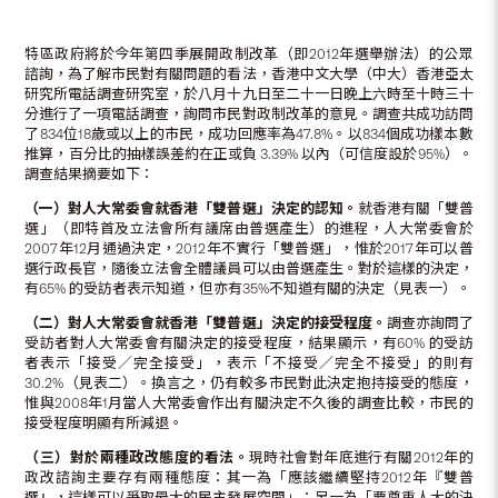
特區政府將於今年第四季展開政制改革（即2012年選舉辦法）的公眾
諮詢，為了解市民對有關問題的看法，香港中文大學（中大）香港亞太
研究所電話調查研究室，於八月十九日至二十一日晚上六時至十時三十
分進行了一項電話調查，詢問市民對政制改革的意見。調查共成功訪問
了834位18歲或以上的市民，成功回應率為47.8%。以834個成功樣本數
推算，百分比的抽樣誤差約在正或負 3.39% 以內（可信度設於95%）。
調查結果摘要如下：
（一）對人大常委會就香港「雙普選」決定的認知。
就香港有關「雙普
選」（即特首及立法會所有議席由普選產生）的進程，人大常委會於
2007年12月通過決定，2012年不實行「雙普選」，惟於2017年可以普
選行政長官，隨後立法會全體議員可以由普選產生。對於這樣的決定，
有65% 的受訪者表示知道，但亦有35%不知道有關的決定（見表一）。
（二）對人大常委會就香港「雙普選」決定的接受程度。
調查亦詢問了
受訪者對人大常委會有關決定的接受程度，結果顯示，有60% 的受訪
者表示「接受／完全接受」，表示「不接受／完全不接受」的則有
30.2%（見表二）。換言之，仍有較多市民對此決定抱持接受的態度，
惟與2008年1月當人大常委會作出有關決定不久後的調查比較，市民的
接受程度明顯有所減退。
（三）對於兩種政改態度的看法。
現時社會對年底進行有關2012年的
政改諮詢主要存有兩種態度：其一為「應該繼續堅持2012年『雙普
選』，這樣可以爭取最大的民主發展空間」；另一為「要尊重人大的決