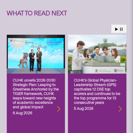
WHAT TO READ NEXT
CUHK unveils 2026-2030
CUHK’s Global Physician-
Strategic Plan: Leaping to
Leadership Stream (GPS)
Greatness Anchored by the
captivates 12 DSE top
TIGER framework, CUHK
scorers and continues to be
leaps toward new heights
the top programme for 13
of academic excellence
consecutive years
and global impact
5 Aug 2026
6 Aug 2026