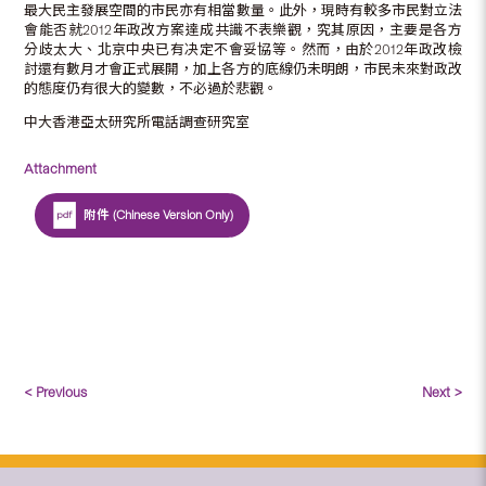
最大民主發展空間的市民亦有相當數量。此外，現時有較多市民對立法
會能否就2012年政改方案達成共識不表樂觀，究其原因，主要是各方
分歧太大、北京中央已有决定不會妥協等。然而，由於2012年政改檢
討還有數月才會正式展開，加上各方的底線仍未明朗，市民未來對政改
的態度仍有很大的變數，不必過於悲觀。
中大香港亞太研究所電話調查研究室
Attachment
附件 (Chinese Version Only)
< Previous
Next >