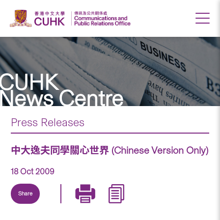
CUHK
News Centre
Press Releases
中大逸夫同學關心世界 (Chinese Version Only)
18 Oct 2009
Share