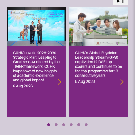
CUHK unveils 2026-2030
CUHK’s Global Physician-
Strategic Plan: Leaping to
Leadership Stream (GPS)
Greatness Anchored by the
captivates 12 DSE top
TIGER framework, CUHK
scorers and continues to be
leaps toward new heights
the top programme for 13
of academic excellence
consecutive years
and global impact
5 Aug 2026
6 Aug 2026