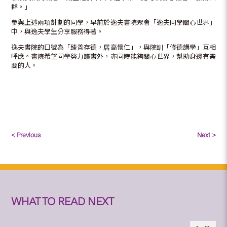
群。」
參與上述兩項計劃的同學，早前於逸夫書院聚會「逸夫同學關心世界」
中，與逸夫學生分享服務得著。
逸夫書院的口號為「臻善存德，居高懷仁」，與院訓「修德講學」互相
呼應。書院希望同學努力讀書外，亦同時能夠關心世界，幫助身邊有需
要的人。
< Previous
Next >
WHAT TO READ NEXT