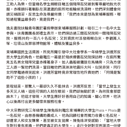
工助人為樂。但當幾名學生親眼目睹五個殘障孤兒被剝奪尊嚴地脫光衣
服，赤裸顫抖著躺臥在濕漉漉的廁所地板輪候洗澡時，他們深刻體會何
謂災禍困苦，反思生命及尊嚴何價︰「我們本來是想為柬埔寨服務，哪
知過程獲益最多的，竟是我們。」
逸夫書院扶輪青年團於暑假舉辦柬埔寨服務計劃，吸引二十一名中大生
參與。扶青團團長郭禮生表示，他們探訪過三間孤兒院和一間殘障孤兒
院，服務共約一百八十名孤兒；又到貧民村派發兩噸白米、參觀萬人
塚、垃圾山及罪惡博物館等，體驗及獲益良多。
柬埔寨國民生活貧困，所見所聞引發中大社會學系一年級學生洪進芳反
思大學生的角色。他最難忘一幕是於殘疾療養孤兒院探訪時，在廁所驚
見五名男女殘障兒童赤裸著身子，如人蟲般被攤放在馬桶旁，只為方便
工人逐一幫他們洗澡。當目睹他們濕淋淋地震抖大叫，似哭非哭，同行
女同學難過得哭起來，洪進芳當時竟非常理性地斥責她們︰「同情是幫
助不了這些小孩的！」
旅程結束，那驚人一幕卻久久不能抹去，洪進芳反思︰「當世上發生太
多天災人禍，這些可憐的人就在眼前，我們卻無動於衷。為何我會那麼
麻木？」他這才發現，大學生應好好善用自己的知識，關心世界，他決
心以後再付出更多關懷來服務社會。
中大宗教研究三年級學生陳兔珠則難忘柬埔寨的大學生Phala。Phala是
一名孤兒，由慈善機構助養成人，他為回饋社會而獨力收養七名孤兒，
卻遭家人和女友嫌棄，甚至被女友拋棄。陳兔珠深受感動︰「當地大學
生對社會有承擔，他們是真正的大學生。」此行令她對世界增添一份使