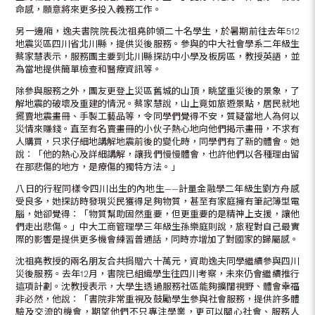
命感，願意將來更多投入義務工作。
另一邊廂，逸夫書院院長沈祖堯帥領二十名學生，於暑期前往去年512
地震災區四川省北川縣，提供災後服務。參與的中大社會學系二年級生
蔡家慧表示，服務團主要到北川縣探訪中小學及板房區，教授英語，並
為當地提供簡單檢查和醫療資訊等。
除參與服務之外，團友更登上災區舊城的山頂，眺望重災後的景象，了
解地震的破壞及重建的情況。蔡家慧說，山上竟如旅遊景點，居民就地
擺賣地震畫冊、手製工藝品等，令同學們覺得不安，質疑當地人為何以
災情來賺錢。直至有名賣畫冊的小伙子熱心地向他們揭示畫冊，不求有
人購買，只求仔細地講解地震前後的變化時，同學們有了新的體會。她
說︰「他的熱心及詳細講解，讓我們慢慢體會，也許他們以各種理由留
在那悲傷的地方，是療傷的獨特方法。」
八日的行程同樣令四川出生的內地生——計量金融學二年級生劉方舟感
受良多，她探訪時發現災民獲得足夠物質，甚至有家庭擁有筆記簿型電
腦，她卻覺得︰「物質幫助固然重要，但更重要的是精神上支援，讓他
們走出悲傷。」中大工商管理學三年級生孫樂庭則說，旅程對自己最實
際的影響是提供更多機會練習普通話，同時亦增加了對國家的歸屬感。
沈祖堯教授的兩名朋友合共捐贈六十萬元，資助逸夫同學繼續參與四川
災後服務。去年12月，書院已組織學生往四川考察，未來仍會繼續推行
這項計劃。沈教授表示，大學生透過服務社區能夠擴闊視野、體會幸福
非必然，他說︰「書院非常重視及鼓勵學生參與社會服務，提供許多體
驗及交流的機會，期望他們不只專注學業，更可以關心社會、服務人