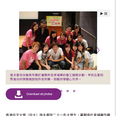
逸夫書院扶輪青年團於暑期參加柬埔寨的義工服務計劃，早前在書院
聚會向同學簡報旅程所見所聞，鼓勵同學關心世界。
香港中文大學（中大）逸夫書院二十一名大學生，暑期遠赴柬埔寨作義