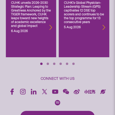
CUHK unveils 2026-2030
CUHK’s Global Physician-
Strategic Plan: Leaping to
Leadership Stream (GPS)
Greatness Anchored by the
captivates 12 DSE top
TIGER framework, CUHK
scorers and continues to be
leaps toward new heights
the top programme for 13
of academic excellence
consecutive years
and global impact
5 Aug 2026
6 Aug 2026
CONNECT WITH US