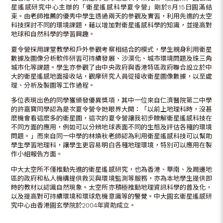
星遙感研究中心主辦的「衛星遙感科學夏令營」剛於8月15日圓滿結
束。由老師推薦的優秀中學生透過兩天的參觀及實習，利用先進的太空
科技探討不同的環境課題，藉以增加對衛星遙感科學的知識，並提高對
地球和自然科學的學習興趣。
夏令營採用課堂教學和戶外參觀考察相結合的模式，學生親身利用衛星
數據及圖像分析軟件研習可持續發展、沙漠化、城市環境問題及珠三角
城市化等課題。學生亦參觀了由中央政府與香港特區政府聯合設立於中
大的衛星遙感地面接收站，觀摩研究人員從接收衛星圖像數據，以至處
理、分析及製圖等工作過程。
多位表現出色的同學獲頒發優異獎項，其中一位來自仁濟醫院第二中學
的許嘉寳同學認為是次夏令營令她眼界大開：「以前上地理科時，沒甚
麽機會看這麽多的衛星圖，這次的夏令營讓我初步瞭解衛星遙感科技在
不同方面的應用，例如可以分辨地球表面不同的生態及評估各種的環境
問題。」而來自同一中學的林煥秋老師認為利用衛星遙感科技可以幫助
學生學習地理科，讓學生更容易明白各種地理環境，特別可以應用在製
作小組報告方面。
中大太空所不僅推動先進的衛星遙感研究，也為香港、華南、及周邊地
區的政府和私人機構提供救災與環境監測等服務，亦為本地學生提供即
時的教材以認識自然現象。太空所亦積極推動地理資訊科學的普及化，
以及提高對可持續環境和環球危機意識等的警覺。中大圓玄衛星遙感研
究中心由香港圓玄學院於2004年資助成立。