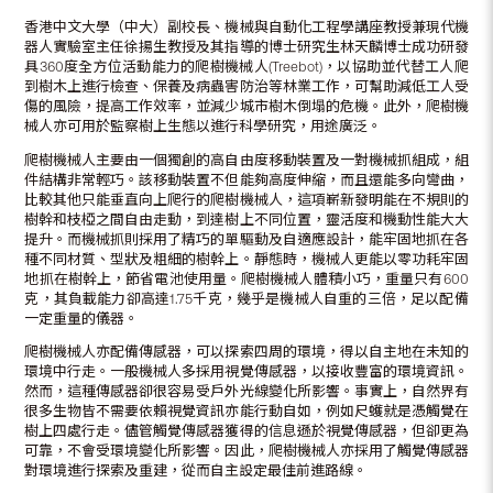
香港中文大學（中大）副校長、機械與自動化工程學講座教授兼現代機
器人實驗室主任徐揚生教授及其指導的博士研究生林天麟博士成功研發
具360度全方位活動能力的爬樹機械人(Treebot)，以協助並代替工人爬
到樹木上進行檢查、保養及病蟲害防治等林業工作，可幫助減低工人受
傷的風險，提高工作效率，並減少城市樹木倒塌的危機。此外，爬樹機
械人亦可用於監察樹上生態以進行科學研究，用途廣泛。
爬樹機械人主要由一個獨創的高自由度移動裝置及一對機械抓組成，組
件結構非常輕巧。該移動裝置不但能夠高度伸縮，而且還能多向彎曲，
比較其他只能垂直向上爬行的爬樹機械人，這項嶄新發明能在不規則的
樹幹和枝椏之間自由走動，到達樹上不同位置，靈活度和機動性能大大
提升。而機械抓則採用了精巧的單驅動及自適應設計，能牢固地抓在各
種不同材質、型狀及粗細的樹幹上。靜態時，機械人更能以零功耗牢固
地抓在樹幹上，節省電池使用量。爬樹機械人體積小巧，重量只有600
克，其負載能力卻高達1.75千克，幾乎是機械人自重的三倍，足以配備
一定重量的儀器。
爬樹機械人亦配備傳感器，可以探索四周的環境，得以自主地在未知的
環境中行走。一般機械人多採用視覺傳感器，以接收豐富的環境資訊。
然而，這種傳感器卻很容易受戶外光線變化所影響。事實上，自然界有
很多生物皆不需要依賴視覺資訊亦能行動自如，例如尺蠖就是憑觸覺在
樹上四處行走。儘管觸覺傳感器獲得的信息遜於視覺傳感器，但卻更為
可靠，不會受環境變化所影響。因此，爬樹機械人亦採用了觸覺傳感器
對環境進行探索及重建，從而自主設定最佳前進路線。