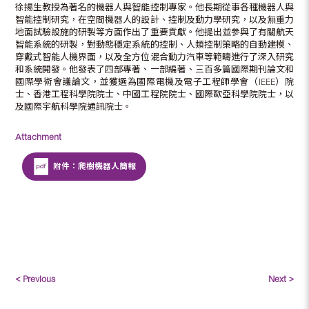
徐揚生教授為著名的機器人與智能控制專家。他長期從事各種機器人與
智能控制研究，在空間機器人的設計、控制及動力學研究，以及無重力
地面試驗設施的研製等方面作出了重要貢獻。他提出並參與了有關航天
智能系統的研製，對動態穩定系統的控制、人類控制策略的自動建模、
穿戴式智能人機界面，以及全方位混合動力汽車等範疇進行了深入研究
和系統開發。他發表了四部專著、一部編著、三百多篇國際期刊論文和
國際學術會議論文，並獲選為國際電機及電子工程師學會（IEEE）院
士、香港工程科學院院士、中國工程院院士、國際歐亞科學院院士，以
及國際宇航科學院通訊院士。
Attachment
附件：爬樹機器人簡報
< Previous
Next >