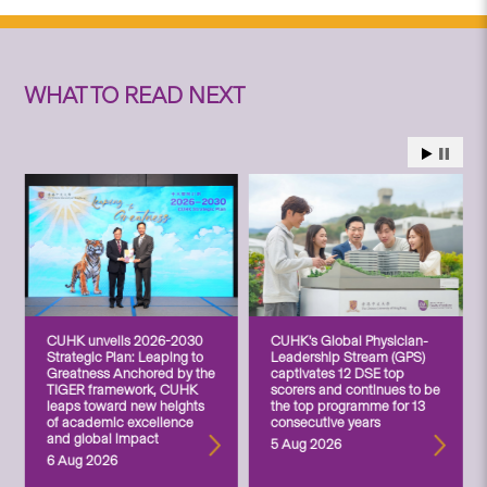
WHAT TO READ NEXT
CUHK unveils 2026-2030
CUHK’s Global Physician-
Strategic Plan: Leaping to
Leadership Stream (GPS)
Greatness Anchored by the
captivates 12 DSE top
TIGER framework, CUHK
scorers and continues to be
leaps toward new heights
the top programme for 13
of academic excellence
consecutive years
and global impact
5 Aug 2026
6 Aug 2026