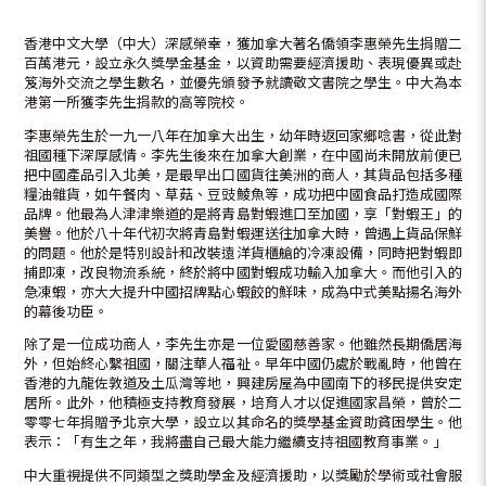
香港中文大學（中大）深感榮幸，獲加拿大著名僑領李惠榮先生捐贈二
百萬港元，設立永久獎學金基金，以資助需要經濟援助、表現優異或赴
笈海外交流之學生數名，並優先頒發予就讀敬文書院之學生。中大為本
港第一所獲李先生捐款的高等院校。
李惠榮先生於一九一八年在加拿大出生，幼年時返回家鄉唸書，從此對
祖國種下深厚感情。李先生後來在加拿大創業，在中國尚未開放前便已
把中國產品引入北美，是最早出口國貨往美洲的商人，其貨品包括多種
糧油雜貨，如午餐肉、草菇、豆豉鯪魚等，成功把中國食品打造成國際
品牌。他最為人津津樂道的是將青島對蝦進口至加國，享「對蝦王」的
美譽。他於八十年代初次將青島對蝦運送往加拿大時，曾遇上貨品保鮮
的問題。他於是特別設計和改裝遠洋貨櫃艙的冷凍設備，同時把對蝦即
捕即凍，改良物流系統，終於將中國對蝦成功輸入加拿大。而他引入的
急凍蝦，亦大大提升中國招牌點心蝦餃的鮮味，成為中式美點揚名海外
的幕後功臣。
除了是一位成功商人，李先生亦是一位愛國慈善家。他雖然長期僑居海
外，但始終心繫祖國，關注華人福祉。早年中國仍處於戰亂時，他曾在
香港的九龍佐敦道及土瓜灣等地，興建房屋為中國南下的移民提供安定
居所。此外，他積極支持教育發展，培育人才以促進國家昌榮，曾於二
零零七年捐贈予北京大學，設立以其命名的獎學基金資助貧困學生。他
表示：「有生之年，我將盡自己最大能力繼續支持祖國教育事業。」
中大重視提供不同類型之獎助學金及經濟援助，以獎勵於學術或社會服