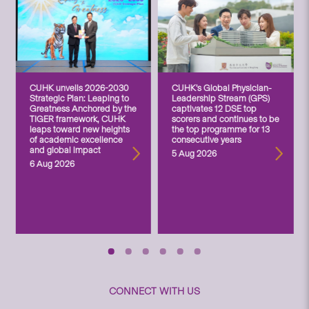
CUHK unveils 2026-2030
CUHK’s Global Physician-
Strategic Plan: Leaping to
Leadership Stream (GPS)
Greatness Anchored by the
captivates 12 DSE top
TIGER framework, CUHK
scorers and continues to be
leaps toward new heights
the top programme for 13
of academic excellence
consecutive years
and global impact
5 Aug 2026
6 Aug 2026
CONNECT WITH US