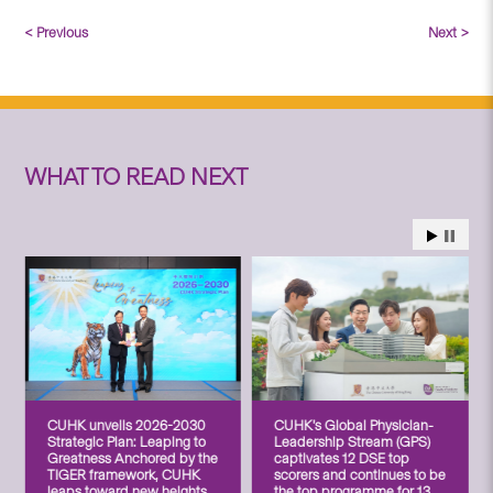
< Previous
Next >
WHAT TO READ NEXT
CUHK unveils 2026-2030
CUHK’s Global Physician-
Strategic Plan: Leaping to
Leadership Stream (GPS)
Greatness Anchored by the
captivates 12 DSE top
TIGER framework, CUHK
scorers and continues to be
leaps toward new heights
the top programme for 13