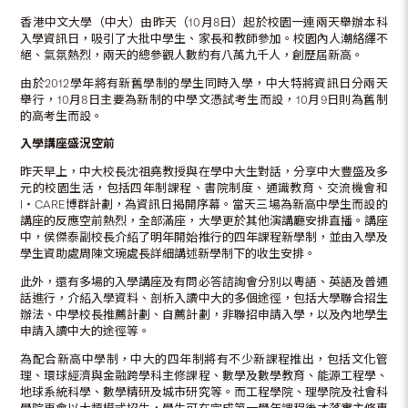
香港中文大學（中大）由昨天（10月8日）起於校園一連兩天舉辦本科
入學資訊日，吸引了大批中學生、家長和教師參加。校園內人潮絡繹不
絕、氣氛熱烈，兩天的總參觀人數約有八萬九千人，創歷屆新高。
由於2012學年將有新舊學制的學生同時入學，中大特將資訊日分兩天
舉行，10月8日主要為新制的中學文憑試考生而設，10月9日則為舊制
的高考生而設。
入學講座盛況空前
昨天早上，中大校長沈祖堯教授與在學中大生對話，分享中大豐盛及多
元的校園生活，包括四年制課程、書院制度、通識教育、交流機會和
I‧CARE博群計劃，為資訊日揭開序幕。當天三場為新高中學生而設的
講座的反應空前熱烈，全部滿座，大學更於其他演講廳安排直播。講座
中，侯傑泰副校長介紹了明年開始推行的四年課程新學制，並由入學及
學生資助處周陳文琬處長詳細講述新學制下的收生安排。
此外，還有多場的入學講座及有問必答諮詢會分別以粵語、英語及普通
話進行，介紹入學資料、剖析入讀中大的多個途徑，包括大學聯合招生
辦法、中學校長推薦計劃、自薦計劃，非聯招申請入學，以及內地學生
申請入讀中大的途徑等。
為配合新高中學制，中大的四年制將有不少新課程推出，包括文化管
理、環球經濟與金融跨學科主修課程、數學及數學教育、能源工程學、
地球系統科學、數學精研及城市研究等。而工程學院、理學院及社會科