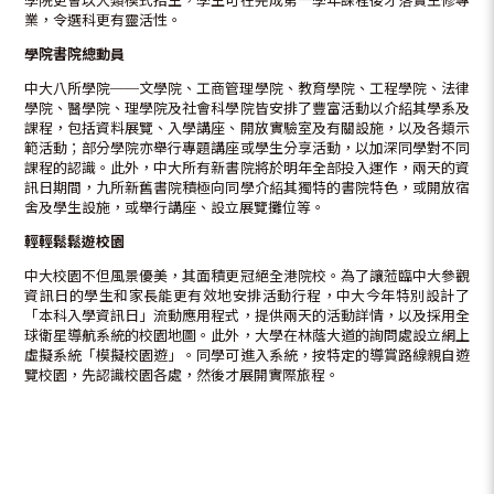
學院更會以大類模式招生，學生可在完成第一學年課程後才落實主修專
業，令選科更有靈活性。
學院書院總動員
中大八所學院──文學院、工商管理學院、教育學院、工程學院、法律
學院、醫學院、理學院及社會科學院皆安排了豐富活動以介紹其學系及
課程，包括資料展覽、入學講座、開放實驗室及有關設施，以及各類示
範活動；部分學院亦舉行專題講座或學生分享活動，以加深同學對不同
課程的認識。此外，中大所有新書院將於明年全部投入運作，兩天的資
訊日期間，九所新舊書院積極向同學介紹其獨特的書院特色，或開放宿
舍及學生設施，或舉行講座、設立展覽攤位等。
輕輕鬆鬆遊校園
中大校園不但風景優美，其面積更冠絕全港院校。為了讓蒞臨中大參觀
資訊日的學生和家長能更有效地安排活動行程，中大今年特別設計了
「本科入學資訊日」流動應用程式，提供兩天的活動詳情，以及採用全
球衛星導航系統的校園地圖。此外，大學在林蔭大道的詢問處設立網上
虛擬系統「模擬校園遊」。同學可進入系統，按特定的導賞路線親自遊
覽校園，先認識校園各處，然後才展開實際旅程。