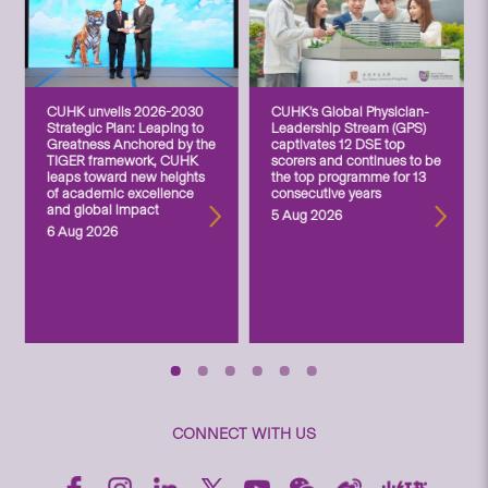
CUHK unveils 2026-2030
CUHK’s Global Physician-
Strategic Plan: Leaping to
Leadership Stream (GPS)
Greatness Anchored by the
captivates 12 DSE top
TIGER framework, CUHK
scorers and continues to be
leaps toward new heights
the top programme for 13
of academic excellence
consecutive years
and global impact
5 Aug 2026
6 Aug 2026
CONNECT WITH US