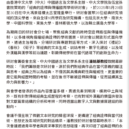
由香港中文大學（中大）中國語言及文學系主辦、中大文學院及伍宜孫
書院贊助的「經典的詮釋與傳播國際學術研討會」，於2025年5月29日
至30日在中大馮景禧樓太古堂隆重舉行。研討會匯聚26位經典研究領
域的頂尖學者，來自全球16所學府及研究機構，包括北京大學、南京大
學、中國科學院、東吳大學、普林斯頓大學，以及縣立廣島大學等。
為期兩日的研討會分七場，聚焦經典文獻的跨時空詮釋路徑與傳播機
制，以多維視角描繪經典詮釋的學術圖景。研討會以開放形式面向學
界，通過主旨報告、分場研討與專題對話等方式，深入探討《禮記》
《春秋》《荀子》等經典的文本生成、訓詁考辨、數字化建設，以及域
外漢籍與漢學等前沿議題，彰顯傳統學術在當代語境下的創新生命力。
研討會籌委會主席、中大中國語言及文學系系主任
潘銘基教授
致開幕辭
時說：「我們籌辦是次研討會，源於我們對經典作品在當代意義的關注
與思考。經典之所以為經典，不僅因其具備典範性與權威性，更重要的
是它能夠經歷時間的考驗，並在後世不斷被詮釋與傳播，從而延續其生
命力與影響力。」
與會學者發表的作品內容豐富多樣，貫通先秦到明清、橫跨中土與域
外，既有針對傳統經典生成歷程的考察，也有對域外漢籍的價值抉發及
對文獻篇章結構的分析和考辨，同時透露出數字人文與數據庫建設的新
動向。
會議不僅呈現了微觀文本研究的精密深度，更構建了經典詮釋與當代技
術、思想史及區域研究的對話橋梁。潘教授於研討會閉幕時表示：「本
次會議通過青年學者與資深專家的思想碰撞，再次印證了經典詮釋的永