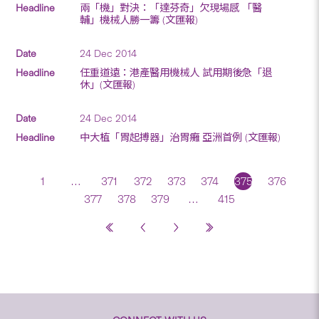
兩「機」對決：「達芬奇」欠現場感 「醫
輔」機械人勝一籌 (文匯報)
24 Dec 2014
任重道遠：港產醫用機械人 試用期後急「退
休」(文匯報)
24 Dec 2014
中大植「胃起搏器」治胃癱 亞洲首例 (文匯報)
1
…
371
372
373
374
375
376
377
378
379
…
415