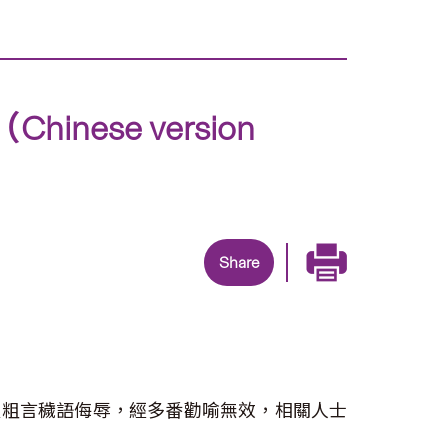
se version
Share
以粗言穢語侮辱，經多番勸喻無效，相關人士