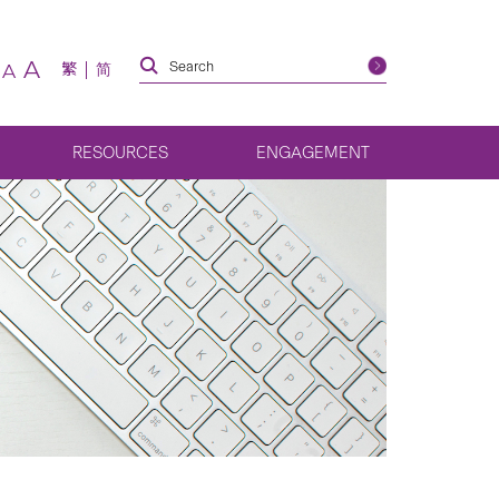
A
繁
简
A
RESOURCES
ENGAGEMENT