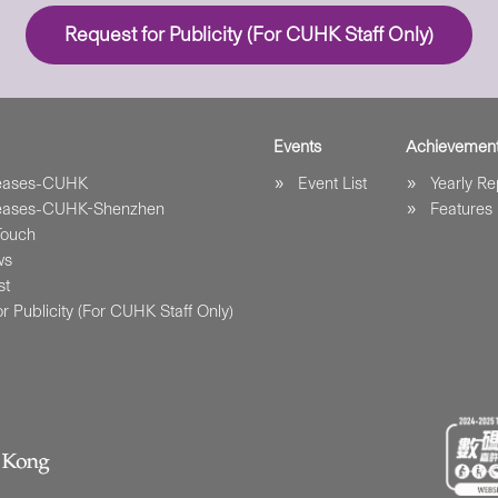
Request for Publicity (For CUHK Staff Only)
Events
Achievemen
leases-CUHK
Event List
Yearly Re
leases-CUHK-Shenzhen
Features
Touch
ws
st
r Publicity (For CUHK Staff Only)