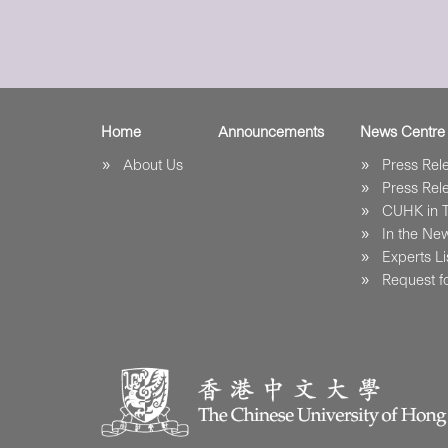
Home
Announcements
News Centre
About Us
Press Re
Press Re
CUHK in 
In the Ne
Experts Li
Request fo